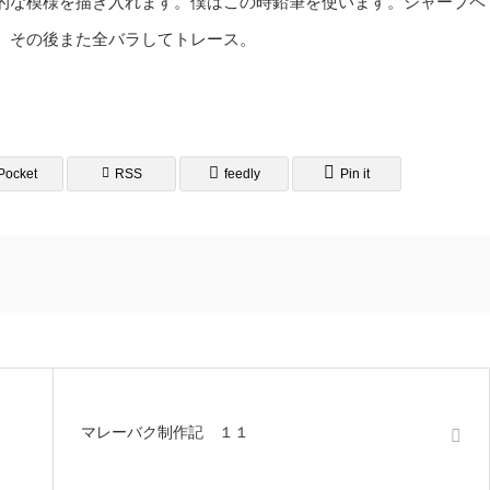
的な模様を描き入れます。僕はこの時鉛筆を使います。シャープペ
。その後また全バラしてトレース。
Pocket
RSS
feedly
Pin it
マレーバク制作記 １１