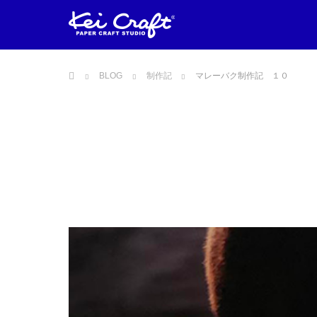
ホーム
BLOG
制作記
マレーバク制作記 １０